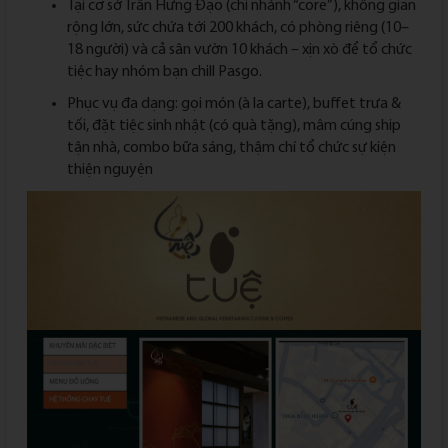
Tại cơ sở Trần Hưng Đạo (chi nhánh “core”), không gian
rộng lớn, sức chứa tới 200 khách, có phòng riêng (10–
18 người) và cả sân vườn 10 khách – xịn xò để tổ chức
tiệc hay nhóm bạn chill Pasgo.
Phục vụ đa dạng: gọi món (à la carte), buffet trưa &
tối, đặt tiệc sinh nhật (có quà tặng), mâm cúng ship
tận nhà, combo bữa sáng, thậm chí tổ chức sự kiện
thiện nguyện