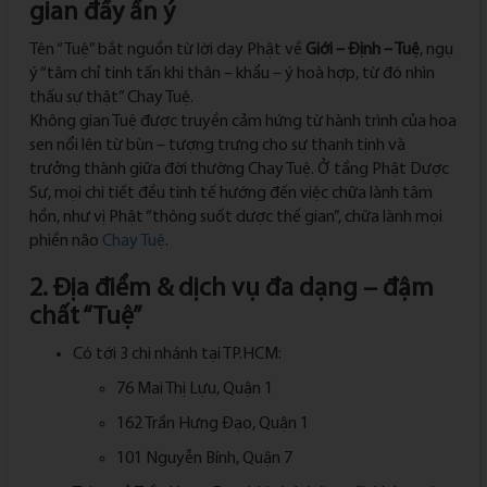
gian đầy ẩn ý
Tên “Tuệ” bắt nguồn từ lời dạy Phật về
Giới – Định – Tuệ
, ngụ
ý “tâm chỉ tinh tấn khi thân – khẩu – ý hoà hợp, từ đó nhìn
thấu sự thật” Chay Tuệ.
Không gian Tuệ được truyền cảm hứng từ hành trình của hoa
sen nổi lên từ bùn – tượng trưng cho sự thanh tịnh và
trưởng thành giữa đời thường Chay Tuệ. Ở tầng Phật Dược
Sư, mọi chi tiết đều tinh tế hướng đến việc chữa lành tâm
hồn, như vị Phật “thông suốt dược thế gian”, chữa lành mọi
phiền não
Chay Tuệ
.
2. Địa điểm & dịch vụ đa dạng – đậm
chất “Tuệ”
Có tới 3 chi nhánh tại TP.HCM:
76 Mai Thị Lựu, Quận 1
162 Trần Hưng Đạo, Quận 1
101 Nguyễn Bính, Quận 7