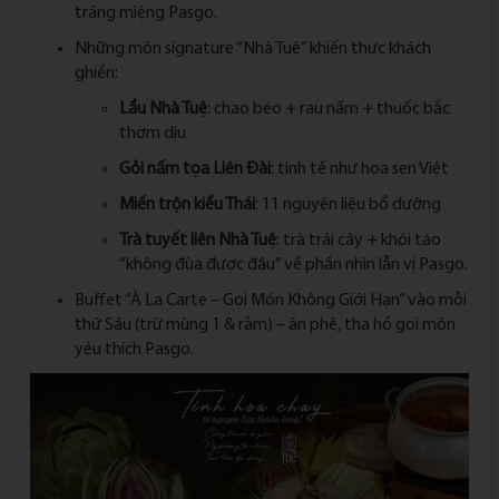
tráng miệng Pasgo.
Những món signature “Nhà Tuệ” khiến thực khách
ghiền:
Lẩu Nhà Tuệ
: chao béo + rau nấm + thuốc bắc
thơm dịu
Gỏi nấm tọa Liên Đài
: tinh tế như hoa sen Việt
Miến trộn kiểu Thái
: 11 nguyên liệu bổ dưỡng
Trà tuyết liên Nhà Tuệ
: trà trái cây + khói táo
“không đùa được đâu” về phần nhìn lẫn vị Pasgo.
Buffet “À La Carte – Gọi Món Không Giới Hạn” vào mỗi
thứ Sáu (trừ mùng 1 & rằm) – ăn phê, tha hồ gọi món
yêu thích Pasgo.