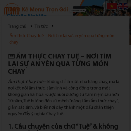
Đăng nhập
|
Đăng ký
Trang chủ
Tin tức
Ẩm Thực Chay Tuệ – Nơi tìm lại sự an yên qua từng món
chay
ẨM THỰC CHAY TUỆ – NƠI TÌM
LẠI SỰ AN YÊN QUA TỪNG MÓN
CHAY
Ẩm Thực Chay Tuệ
– không chỉ là một nhà hàng chay, mà là
nơi kết nối ẩm thực, tâm linh và cộng đồng trong một
không gian hài hòa. Được nuôi dưỡng từ tâm niệm sau hơn
10 năm, Tuệ hướng đến sứ mệnh “nâng tầm ẩm thực chay”,
giảm sát sinh, và biến nơi đây thành một dấu chân thiện
nguyện đầy ý nghĩa Chay Tuệ.
1. Câu chuyện của chữ “Tuệ” & không