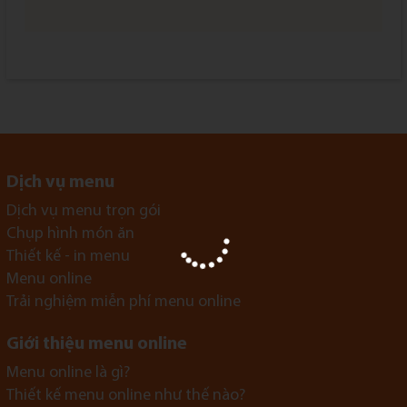
Dịch vụ menu
Dịch vụ menu trọn gói
Chụp hình món ăn
Thiết kế - in menu
Menu online
Trải nghiệm miễn phí menu online
Giới thiệu menu online
Menu online là gì?
Thiết kế menu online như thế nào?