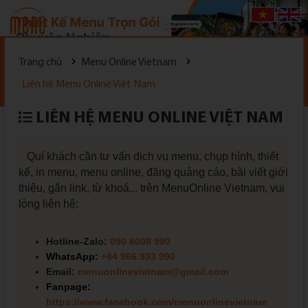
Đăng nhập
|
Đăng ký
Trang chủ
Menu Online Vietnam
Liên hệ Menu Online Việt Nam
LIÊN HỆ MENU ONLINE VIỆT NAM
Quí khách cần tư vấn dịch vụ menu, chụp hình, thiết
kế, in menu, menu online, đăng quảng cáo, bài viết giới
thiệu, gắn link, từ khoá... trên MenuOnline Vietnam, vui
lòng liên hệ:
Hotline-Zalo:
090 8008 990
WhatsApp:
+84 966 933 990
Email:
menuonlinevietnam@gmail.com
Fanpage:
https://www.facebook.com/menuonlinevietnam