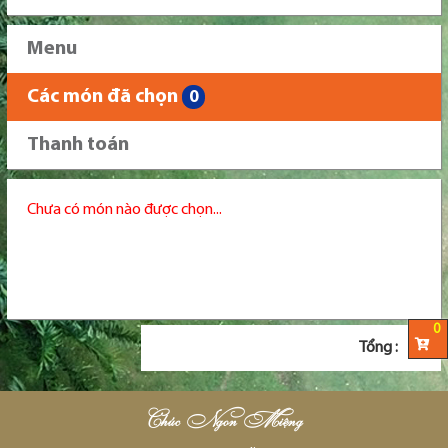
Menu
Các món đã chọn
0
Thanh toán
Chưa có món nào được chọn...
0
Tổng :
0
Chúc Ngon Miệng